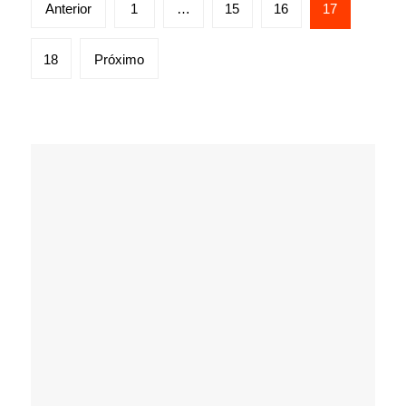
Paginação
Anterior
1
…
15
16
17
de
posts
18
Próximo