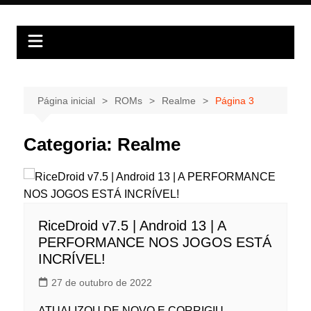
Ir
para
o
conteúdo
Página inicial
ROMs
Realme
Página 3
Categoria:
Realme
RiceDroid v7.5 | Android 13 | A
PERFORMANCE NOS JOGOS ESTÁ
INCRÍVEL!
27 de outubro de 2022
ATUALIZOU DE NOVO E CORRIGIU