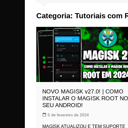
Xiaom
Categoria:
Tutoriais com
Asus
OnePl
LeEco
LG
Lenov
Sony
Realm
NOVO MAGISK v27.0! | COMO
INSTALAR O MAGISK ROOT N
SEU ANDROID!
5 de fevereiro de 2024
MAGISK ATUALIZOU E TEM SUPORTE