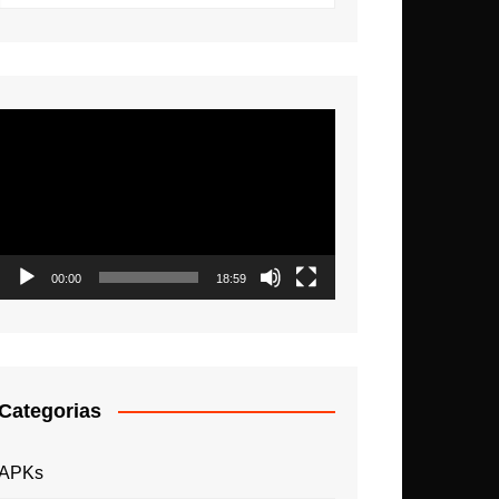
Tocador
de
vídeo
00:00
18:59
Categorias
APKs