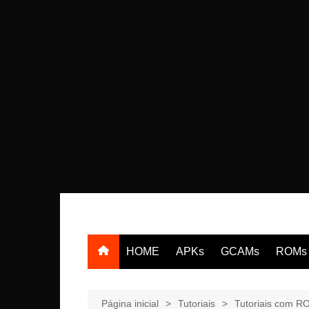
Ir
para
o
HOME
APKs
GCAMs
ROMs
conteúdo
Motoro
Sams
Página inicial
Tutoriais
Tutoriais com 