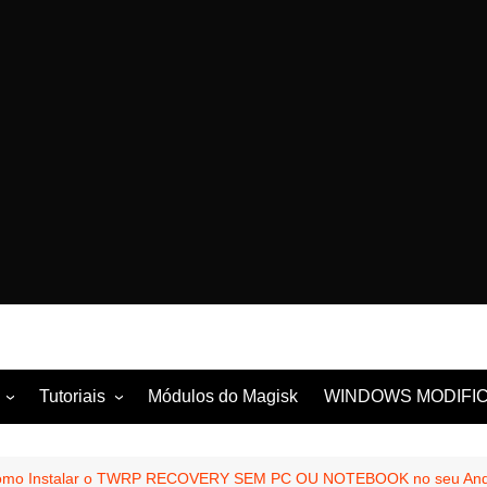
Tutoriais
Módulos do Magisk
WINDOWS MODIFI
la
Tutoriais com ROOT
ung
Tutoriais sem ROOT
mo Instalar o TWRP RECOVERY SEM PC OU NOTEBOOK no seu Androi