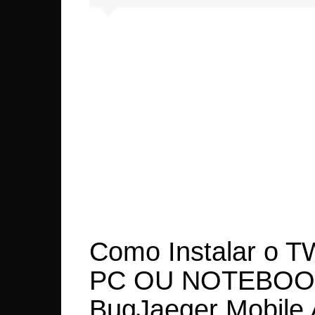
Xiaom
Asus
OnePl
LeEco
LG
Lenov
Sony
Realm
Como Instalar o
PC OU NOTEBOOK n
BugJaeger Mobile 