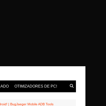
CADO
OTIMIZADORES DE PC!
d! | BugJaeger Mobile ADB Tools