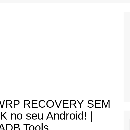
i
Tutoriais para Free Fire
Tutoriais para PUBG
MOBILE
us
Tutoriais para Pocophone F1
Tutoriais para Redmi Note 7
o
e
 TWRP RECOVERY SEM
o seu Android! |
ADB Tools