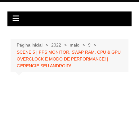
Ir
para
o
conteúdo
Página inicial
2022
maio
9
SCENE 5 | FPS MONITOR, SWAP RAM, CPU & GPU
OVERCLOCK E MODO DE PERFORMANCE! |
GERENCIE SEU ANDROID!