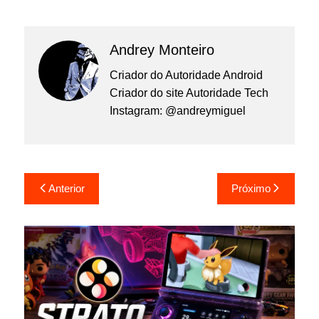
Andrey Monteiro
Criador do Autoridade Android
Criador do site Autoridade Tech
Instagram: @andreymiguel
Navegação
Anterior
Próximo
de
Post