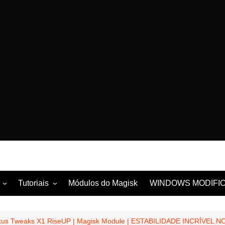
Tutoriais
Módulos do Magisk
WINDOWS MODIFI
la
Tutoriais com ROOT
ung
Tutoriais sem ROOT
us Tweaks X1 RiseUP | Magisk Module | ESTABILIDADE INCRÍVEL