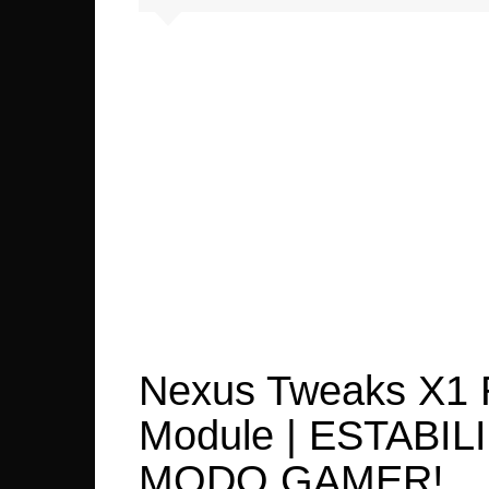
Xiaom
Asus
OnePl
LeEco
LG
Lenov
Sony
Realm
Nexus Tweaks X1 
Module | ESTABI
MODO GAMER!