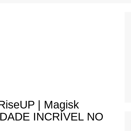
i
Tutoriais para Free Fire
Tutoriais para PUBG
MOBILE
us
Tutoriais para Pocophone F1
Tutoriais para Redmi Note 7
o
e
RiseUP | Magisk
LIDADE INCRÍVEL NO