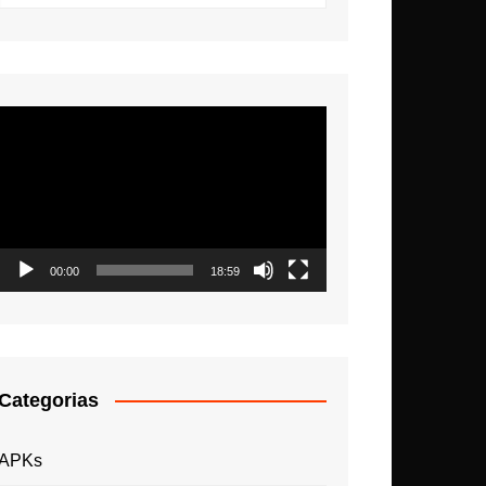
Tocador
de
vídeo
00:00
18:59
Categorias
APKs