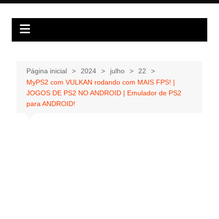
Ir
para
o
conteúdo
Página inicial
2024
julho
22
MyPS2 com VULKAN rodando com MAIS FPS! |
JOGOS DE PS2 NO ANDROID | Emulador de PS2
para ANDROID!