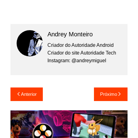
Andrey Monteiro
Criador do Autoridade Android
Criador do site Autoridade Tech
Instagram: @andreymiguel
Navegação
Anterior
Próximo
de
Post