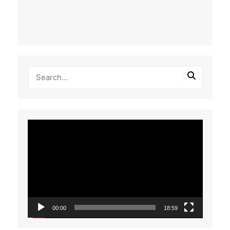
Tocador
de
vídeo
00:00
18:59