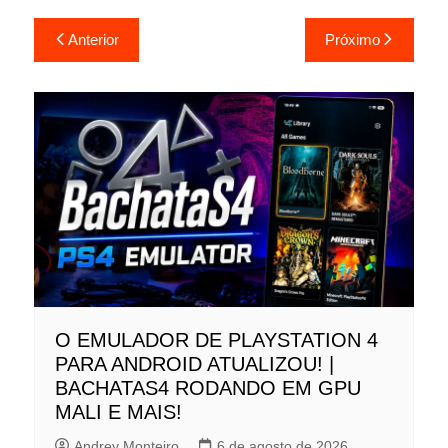
Navegação
Anterior
Próximo
de
Post
O EMULADOR DE PLAYSTATION 4
PARA ANDROID ATUALIZOU! |
BACHATAS4 RODANDO EM GPU
MALI E MAIS!
Andrey Monteiro
6 de agosto de 2026