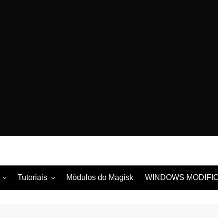
Tutoriais
Módulos do Magisk
WINDOWS MODIFI
la
Tutoriais com ROOT
ung
Tutoriais sem ROOT