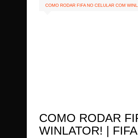
COMO RODAR FIFA NO CELULAR COM WINLAT
Xiaom
Asus
OnePl
LeEco
LG
Lenov
Sony
Realm
COMO RODAR FI
WINLATOR! | FIF