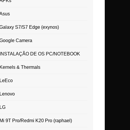
APKs
Asus
Galaxy S7/S7 Edge (exynos)
Google Camera
INSTALAÇÃO DE OS PC/NOTEBOOK
Kernels & Thermals
LeEco
Lenovo
LG
Mi 9T Pro/Redmi K20 Pro (raphael)