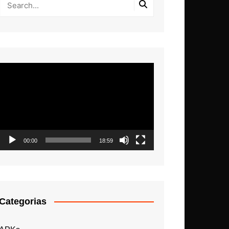
Tocador
de
vídeo
00:00
18:59
Categorias