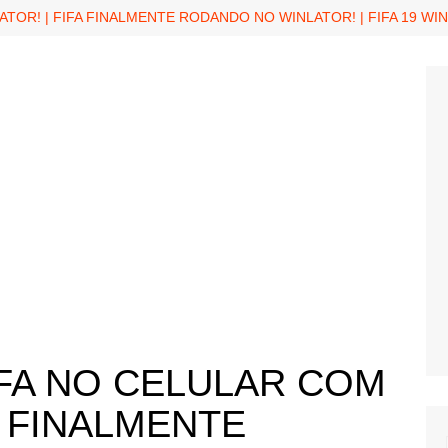
OR! | FIFA FINALMENTE RODANDO NO WINLATOR! | FIFA 19 WI
i
Tutoriais para Free Fire
Tutoriais para PUBG
MOBILE
us
Tutoriais para Pocophone F1
Tutoriais para Redmi Note 7
o
e
FA NO CELULAR COM
A FINALMENTE