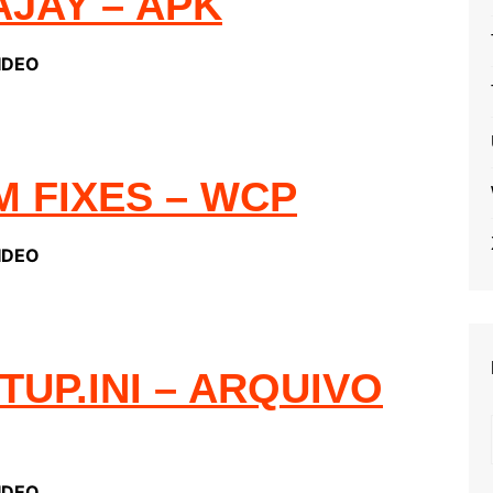
AJAY – APK
IDEO
 FIXES – WCP
IDEO
TUP.INI – ARQUIVO
IDEO