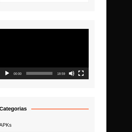
Tocador
de
vídeo
00:00
18:59
Categorias
APKs