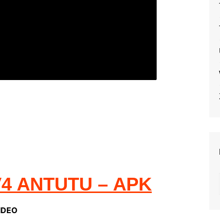
4 ANTUTU – APK
IDEO