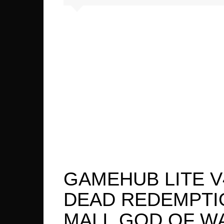
Xiaom
Asus
OnePl
LeEco
LG
Lenov
Sony
Realm
GAMEHUB LITE V
DEAD REDEMPTIO
MALI, GOD OF WA