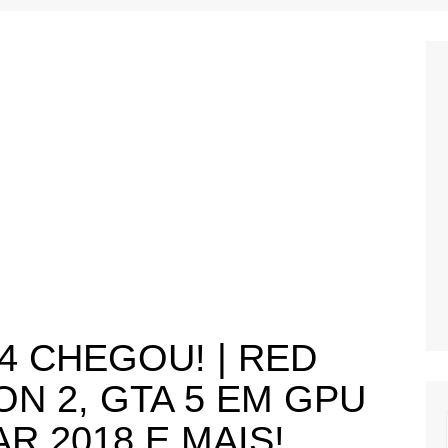
i
Tutoriais para Free Fire
Tutoriais para PUBG
MOBILE
us
Tutoriais para Pocophone F1
Tutoriais para Redmi Note 7
o
e
4 CHEGOU! | RED
N 2, GTA 5 EM GPU
R 2018 E MAIS!