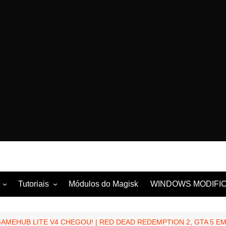
Tutoriais
Módulos do Magisk
WINDOWS MODIFI
la
Tutoriais com ROOT
ung
Tutoriais sem ROOT
AMEHUB LITE V4 CHEGOU! | RED DEAD REDEMPTION 2, GTA 5 EM