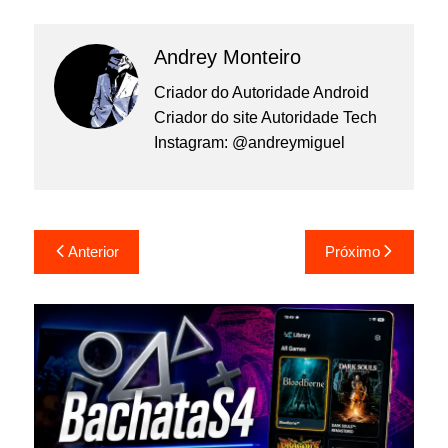
Andrey Monteiro
Criador do Autoridade Android
Criador do site Autoridade Tech
Instagram: @andreymiguel
Navegação
Anterior
Próximo
de
Post