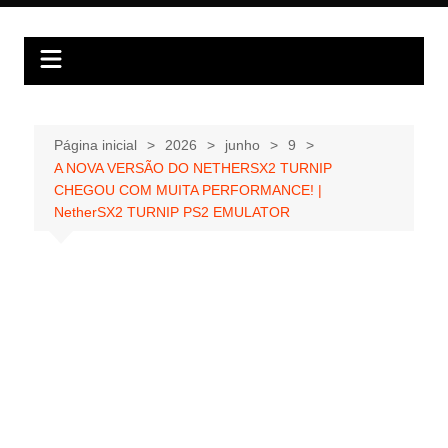
Ir
para
o
conteúdo
Página inicial
2026
junho
9
A NOVA VERSÃO DO NETHERSX2 TURNIP
CHEGOU COM MUITA PERFORMANCE! |
NetherSX2 TURNIP PS2 EMULATOR