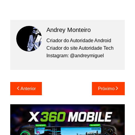
Andrey Monteiro
Criador do Autoridade Android
Criador do site Autoridade Tech
Instagram: @andreymiguel
Navegação
Anterior
Próximo
de
Post