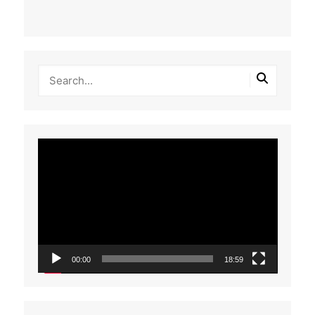
Tocador
de
vídeo
00:00
18:59